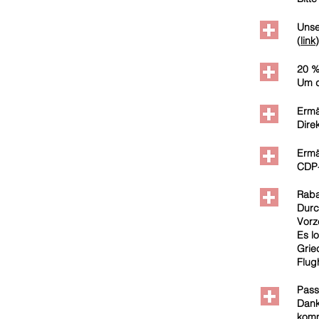
Unse
(
link
20 %
Um d
Ermä
Dire
Ermä
CDP-
Raba
Durc
Vorz
Es l
Grie
Flug
Pass
Dank
komm