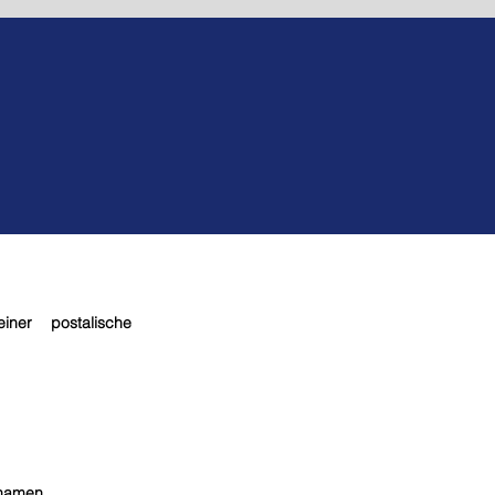
Beispiele aus der Praxis
einer postalische
hnamen.