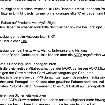
re Mitglieder erhalten zwischen 15-25% Rabatt auf viele Jeppesen Pr
) Bitte im Link Mitgliedsnummer ohne vorangestellte "0" eingeben un
 Rabatt auf Produkte von MyGoFlight
en Rabatt zu erhalten nutzt bitte den gleichen
link
wie bei Foreflight
ssigungen beim Autovermieter SIXT
kt über diesen
Link
ssigungen bei Hertz, Avis, Alamo, Enterprise und National
 oder Rabatt-Codes oder Links können über die
AOPA
angefordert w
tt auf Handling- und Landegebühren
h die gleichzeitige Mitgliedschaft bei der IAOPA geniessen AOPA Mitg
eigen der Crew Member Card weltweit vergünstigte Gebühren.
ohnt sich, bereits bei der PPR danach zu fragen. Besonders häufig wir
chenland, Portugal und Kanada über gewährte Rabatte berichtet. Auf
hafen Portorož (LJPZ), Slowenien gibt es 10% Rabatt auf Landegebü
ieren von Sicherheitskontrollen
 der IAOPA Crew Member Card haben unsere Mitglieder mehr Bewegu
en rascher zu ihren Flugzeugen und rascher wieder in die Luft.