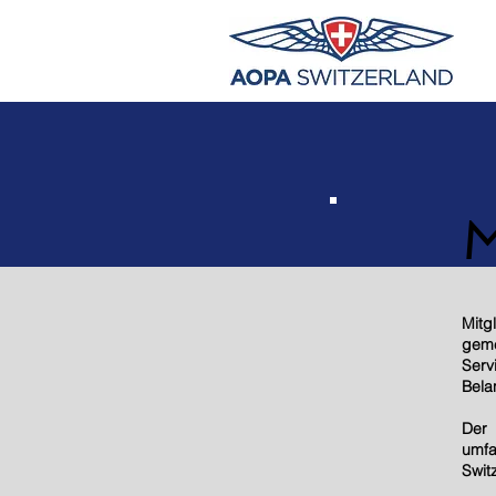
M
Mitg
geme
Serv
Bela
Der 
umfa
Switz