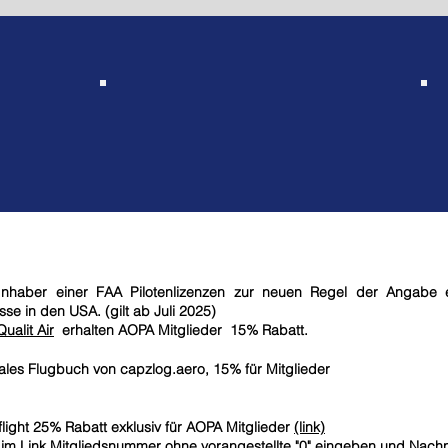
incl.
Haftpflicht Allianz
Inhaber einer FAA Pilotenlizenzen zur neuen Regel der Angabe 
se in den USA. (gilt ab Juli 2025)
ualit Air
erhalten AOPA Mitglieder 15% Rabatt.
tales Flugbuch von capzlog.aero, 15% für Mitglieder
flight 25% Rabatt exklusiv für AOPA Mitglieder
(link)
e im Link Mitgliedsnummer ohne vorangestellte "0" eingeben und Nac