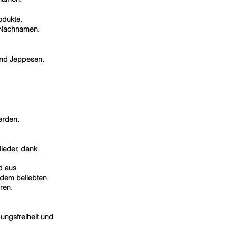
odukte.
d Nachnamen.
 und Jeppesen.
erden.
lieder, dank
d aus
 dem beliebten
hren.
ngsfreiheit und