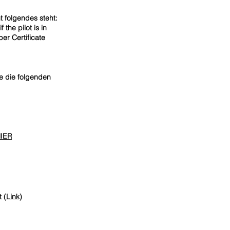
 folgendes steht:
the pilot is in
er Certificate
te die folgenden
HIER
 (
Link)