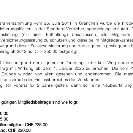
ralversammlung vom 25. Juni 2011 in Grenchen wurde die Probl
sicherungslücken in der Standard-Versicherungsdeckung erläutert. 
instimmig (mit einer Enthaltung) beschlossen, alle Mitglieder
 Versicherungsleistung zu schützen und dieselbe im Mitglieder-Jahre
 Aufgrund dieser Zusatzversicherung und den allgemein gestiegenen 
itrag ab 2012 auf CHF 250.00 festgelegt.
4 führt aufgrund der allgemeinen Teuerung leider kein Weg daran v
eitrag mit Wirkung ab dem 1. Januar 2025 zu erhöhen. ​Die vom P
n Gründe wurden von allen gesehen und angenommen. Die mass
en ausserhalb des Einflussbereiches des Vorstandes.
g soll vorerst für 2 Jahre gelten, dann soll eine Neubeurteilun
 gültigen Mitgliedsbeiträge sind wie folgt:
80.00
5.00
milienmitglied: CHF 225.00
land: CHF 220.00