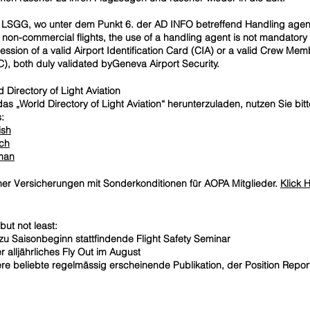
 LSGG, wo unter dem Punkt 6. der AD INFO betreffend Handling agent
 non-commercial flights, the use of a handling agent is not mandatory if 
ession of a valid Airport Identification Card (CIA) or a valid Crew Memb
), both duly validated byGeneva Airport Security.
d Directory of Light Aviation
as „World Directory of Light Aviation“ herunterzuladen, nutzen Sie bit
:
ish
ch
man
ner Versicherungen mit Sonderkonditionen für AOPA Mitglieder.
Klick 
but not least:
zu Saisonbeginn stattfindende Flight Safety Seminar
r alljährliches Fly Out im August
re beliebte regelmässig erscheinende Publikation, der Position Report