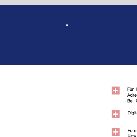
incl. Rechtsschutz
Für 
Adres
Bei Q
Digi
Fore
Bitt