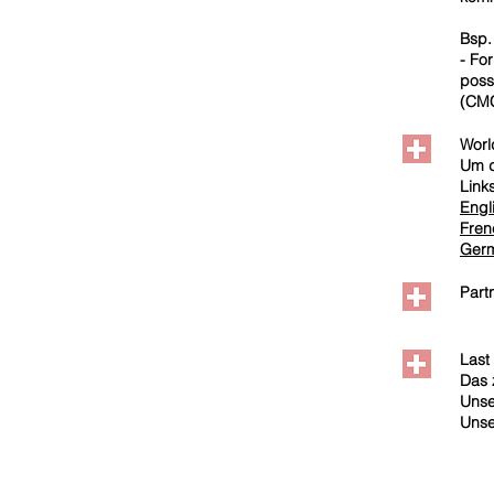
Bsp.
- For
poss
(CMC
Worl
Um d
Links
Engl
Fren
Ger
Part
Last 
Das 
Unse
Unse