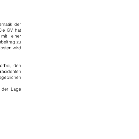
ematik der
Die GV hat
 mit einer
sbeitrag zu
Kosten wird
orbei, den
räsidenten
geblichen
g der Lage