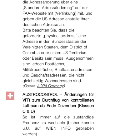
die Adressänderung über eine
„Standard Adressänderung“ auf der
FAA-Website mit (
Verlinkung
) mit, und
geben die US Adresse anstelle Ihrer
deutschen Adresse an.
Bitte beachten Sie, dass die
geforderte „physical address“ eine
Adresse in den Bundesstaaten der
Vereinigten Staaten, dem District of
Columbia oder einem US-Territorium
oder Besitz sein muss. Ausgenommen
sind jedoch Postfächer,
Militärpostfächer, Briefkastenadressen
und Geschäftsadressen, die nicht
gleichzeitig Wohnadressen sind.
(Quelle:
AOPA Germany
)
AUSTROCONTROL - Änderungen für
VFR zum Durchflug von kontrollierten
Luftraum ab Ende Dezember (Klassen
C & D)
So ist immer auf die zuständige
Frequenz zu wechseln (bisher konnte
u.U. auf WIEN INFO geblieben
werden)