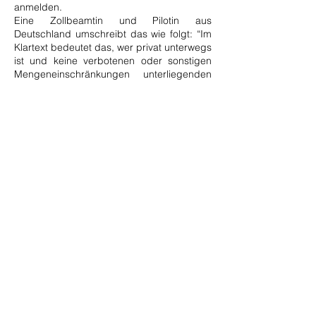
anmelden.
Eine Zollbeamtin und Pilotin aus
Deutschland umschreibt das wie folgt: “Im
Klartext bedeutet das, wer privat unterwegs
ist und keine verbotenen oder sonstigen
Mengeneinschränkungen unterliegenden
Waren an Bord seines Flugzeugs hat,
braucht bei der Ein- und Ausreise keinen
Zollflugplatz zu nutzen, sonst schon! Wenn
aber ein Zollflugplatz (aus welchen privaten
oder fliegerischen Gründen auch immer)
genutzt wird, dann gilt man erst als
„durch“, wenn man durch den grünen
Kanal gegangen ist, oder dem Zoll
gegenüber keine Anmeldung abgegeben
hat“.
Anscheinend besteht eine gewisse
Unsicherheit, ob sich die Neuregelung in
Deutschland selbst bereits bei allen
Zollämtern und Flugplätzen
herumgesprochen hat. Als EU-Regel sollten
die neuen Regeln auch für Italien,
Frankreich und Österreich gelten. Wir
bleiben weiterhin dran, klären das und