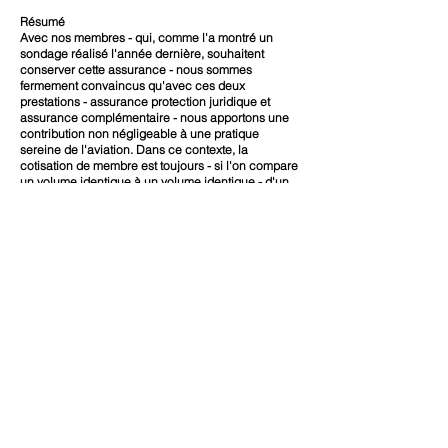
Résumé
Avec nos membres - qui, comme l'a montré un
sondage réalisé l'année dernière, souhaitent
conserver cette assurance - nous sommes
fermement convaincus qu'avec ces deux
prestations - assurance protection juridique et
assurance complémentaire - nous apportons une
contribution non négligeable à une pratique
sereine de l'aviation. Dans ce contexte, la
cotisation de membre est toujours - si l'on compare
un volume identique à un volume identique - d'un
montant raisonnable et adapté.
25.06.2016
/Daniel Affolter, avocat et président
AOPA Switzerland
retour
NEWSLETTER
JOIN BEFORE FLIGHT
Contact