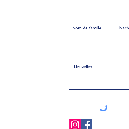
Contact
entrez le nom
Nachn
entrez le message ici