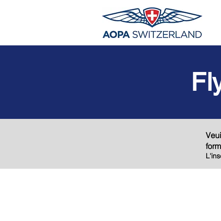
Fl
Veu
form
L'in